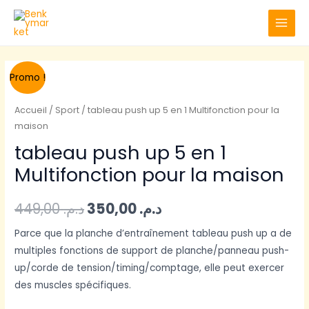
Aller
MAIN
au
MENU
contenu
Le
Le
Promo !
prix
prix
Accueil
/
Sport
/ tableau push up 5 en 1 Multifonction pour la
maison
initial
actuel
tableau push up 5 en 1
était :
est :
Multifonction pour la maison
د.م. 350,00.
د.م. 449,00.
449,00
د.م.
350,00
د.م.
Parce que la planche d’entraînement tableau push up a de
multiples fonctions de support de planche/panneau push-
up/corde de tension/timing/comptage, elle peut exercer
des muscles spécifiques.