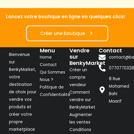
Lancez votre boutique en ligne en quelques clics!
Créer une boutique
Menu
Vendre
Contact
Bienvenue
sur
Home
contact@be
sur
BenkyMarket
Contact
0770770328
BenkyMarket,
Créer un
Qui Sommes
votre
compte
8 Rue
Nous ?
destination
vendeur
Mohamed
Politique de
de choix pour
Comment
Bahi
Confidentialité
vendre vos
vendre sur
Maarif
produits et
BenkyMarket
créer votre
Augmenter
propre
les ventes
marketplace
Conditions